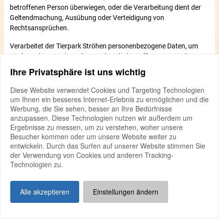
betroffenen Person überwiegen, oder die Verarbeitung dient der
Geltendmachung, Ausübung oder Verteidigung von
Rechtsansprüchen.
Verarbeitet der Tierpark Ströhen personenbezogene Daten, um
Direktwerbung zu betreiben, so hat die betroffene Person das
Recht, jederzeit Widerspruch gegen die Verarbeitung der
Ihre Privatsphäre ist uns wichtig
personenbezogenen Daten zum Zwecke derartiger Werbung
einzulegen. Dies gilt auch für das Profiling, soweit es mit solcher
Diese Website verwendet Cookies und Targeting Technologien
Direktwerbung in Verbindung steht. Widerspricht die betroffene
um Ihnen ein besseres Internet-Erlebnis zu ermöglichen und die
Person gegenüber dem Tierpark Ströhen der Verarbeitung für
Werbung, die Sie sehen, besser an Ihre Bedürfnisse
anzupassen. Diese Technologien nutzen wir außerdem um
Zwecke der Direktwerbung, so wird der Tierpark Ströhen die
Ergebnisse zu messen, um zu verstehen, woher unsere
personenbezogenen Daten nicht mehr für diese Zwecke
Besucher kommen oder um unsere Website weiter zu
verarbeiten.
entwickeln. Durch das Surfen auf unserer Website stimmen Sie
der Verwendung von Cookies und anderen Tracking-
Zudem hat die betroffene Person das Recht, aus Gründen, die sich
Technologien zu.
aus ihrer besonderen Situation ergeben, gegen die sie betreffende
Verarbeitung personenbezogener Daten, die beim Tierpark
Ströhen zu wissenschaftlichen oder historischen
Alle akzeptieren
Einstellungen ändern
Forschungszwecken oder zu statistischen Zwecken gemäß Art.
89 Abs. 1 DS-GVO erfolgen, Widerspruch einzulegen, es sei denn,
eine solche Verarbeitung ist zur Erfüllung einer im öffentlichen