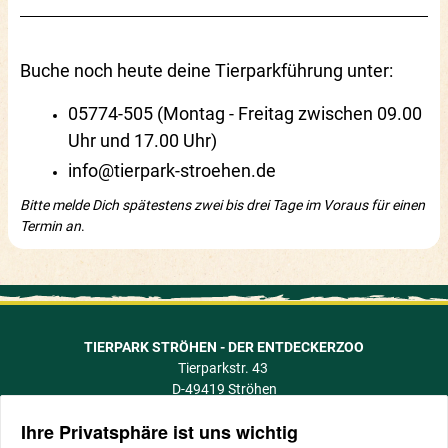
Buche noch heute deine Tierparkführung unter:
05774-505 (Montag - Freitag zwischen 09.00
Uhr und 17.00 Uhr)
info@tierpark-stroehen.de
Bitte melde Dich spätestens zwei bis drei Tage im Voraus für einen
Termin an
.
TIERPARK STRÖHEN - DER ENTDECKERZOO
Tierparkstr. 43
D-49419 Ströhen
info@tierpark-stroehen.de
Ihre Privatsphäre ist uns wichtig
Telefon +49 5774 505