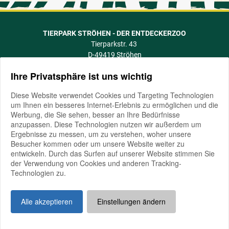
TIERPARK STRÖHEN - DER ENTDECKERZOO
Tierparkstr. 43
D-49419 Ströhen
info@tierpark-stroehen.de
Ihre Privatsphäre ist uns wichtig
Telefon +49 5774 505
Fax +49 5774 1088
Diese Website verwendet Cookies und Targeting Technologien
um Ihnen ein besseres Internet-Erlebnis zu ermöglichen und die
Werbung, die Sie sehen, besser an Ihre Bedürfnisse
anzupassen. Diese Technologien nutzen wir außerdem um
Ergebnisse zu messen, um zu verstehen, woher unsere
Besucher kommen oder um unsere Website weiter zu
entwickeln. Durch das Surfen auf unserer Website stimmen Sie
der Verwendung von Cookies und anderen Tracking-
Technologien zu.
NACH OBEN
Alle akzeptieren
Einstellungen ändern
Impressum
AGB
Datenschutz