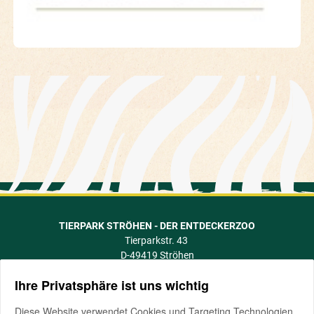
TIERPARK STRÖHEN - DER ENTDECKERZOO
Tierparkstr. 43
D-49419 Ströhen
info@tierpark-stroehen.de
Ihre Privatsphäre ist uns wichtig
Telefon +49 5774 505
Fax +49 5774 1088
Diese Website verwendet Cookies und Targeting Technologien